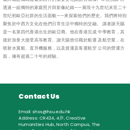
透過一組獨特的家庭照片與影像紀錄——展現十九世纪末至二十
世纪初歐亞社群的生活面貌——來探索他們的歷史。我們將特別
聚焦於中西方文化在他們日常生活中獨特的交融。 講者謝天賜
是一名第四代香港出生的歐亞裔。他在香港完成 中學教育，其
後於加拿大接受高等教育。謝天賜曾任職於船運 及航空業，在
喷射水翼船、直升機服務，以及貨運及客運航空 公司的營運方
面，擁有超過二十年的經驗。
Contact Us
Email: shss@hsu.edu.hk
Address: CR424, 4/F, Creative
Humanities Hub, North Campus, The